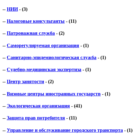
--
НИИ
- (3)
--
Налоговые консультанты
- (11)
--
Патронажная служба
- (2)
--
Саморегулируемая организация
- (1)
--
Санитарно-эпидемиологическая служба
- (1)
--
Судебно-медицинская экспертиза
- (1)
--
Центр занятости
- (2)
--
Визовые центры иностранных государств
- (1)
--
Экологическая организация
- (41)
--
Защита прав потребителя
- (11)
--
Управление и обслуживание городского транспорта
- (1)