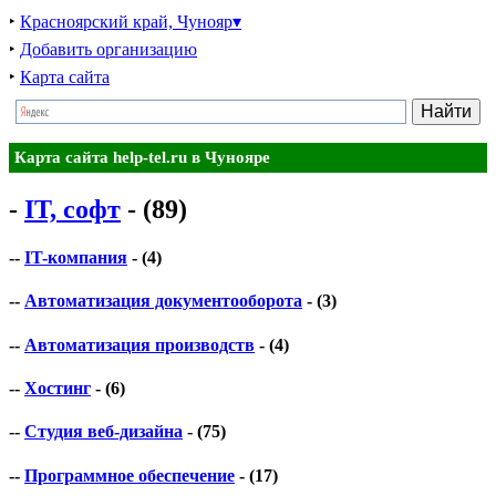
‣
Красноярский край, Чунояр▾
‣
Добавить организацию
‣
Карта сайта
Карта сайта help-tel.ru в Чунояре
-
IT, софт
- (89)
--
IT-компания
- (4)
--
Автоматизация документооборота
- (3)
--
Автоматизация производств
- (4)
--
Хостинг
- (6)
--
Студия веб-дизайна
- (75)
--
Программное обеспечение
- (17)