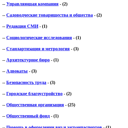
--
Управляющая компания
- (2)
--
Садоводческие товарищества и общества
- (2)
--
Редакция СМИ
- (1)
--
Социологические исследования
- (1)
--
Стандартизация и метрология
- (3)
--
Архитектурное бюро
- (1)
--
Адвокаты
- (3)
--
Безопасность труда
- (3)
--
Городское благоустройство
- (2)
--
Общественная организация
- (25)
--
Общественный фонд
- (1)
--
Помощь в оформлении виз и загранпаспортов
- (1)