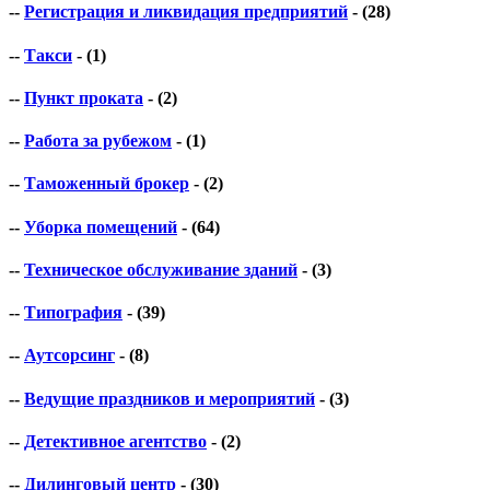
--
Регистрация и ликвидация предприятий
- (28)
--
Такси
- (1)
--
Пункт проката
- (2)
--
Работа за рубежом
- (1)
--
Таможенный брокер
- (2)
--
Уборка помещений
- (64)
--
Техническое обслуживание зданий
- (3)
--
Типография
- (39)
--
Аутсорсинг
- (8)
--
Ведущие праздников и мероприятий
- (3)
--
Детективное агентство
- (2)
--
Дилинговый центр
- (30)