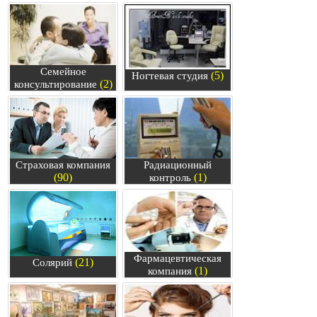
Семейное
(5)
Ногтевая студия
(2)
консультирование
Страховая компания
Радиационный
(90)
(1)
контроль
Фармацевтическая
(21)
Солярий
(1)
компания