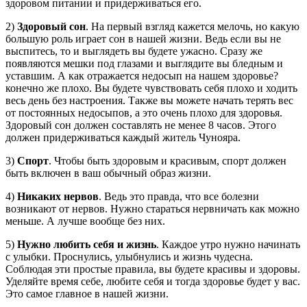
здоровом питании и придерживаться его.
2)
Здоровый сон
. На первый взгляд кажется мелочь, но какую
большую роль играет сон в нашей жизни. Ведь если вы не
выспитесь, то и выглядеть вы будете ужасно. Сразу же
появляются мешки под глазами и выглядите вы бледным и
уставшим. А как отражается недосып на нашем здоровье?
конечно же плохо. Вы будете чувствовать себя плохо и ходить
весь день без настроения. Также вы можете начать терять вес
от постоянных недосыпов, а это очень плохо для здоровья.
Здоровый сон должен составлять не менее 8 часов. Этого
должен придерживаться каждый житель Чунояра.
3)
Спорт
. Чтобы быть здоровым и красивым, спорт должен
быть включен в ваш обычный образ жизни.
4)
Никаких нервов
. Ведь это правда, что все болезни
возникают от нервов. Нужно стараться нервничать как можно
меньше. А лучше вообще без них.
5)
Нужно любить себя и жизнь
. Каждое утро нужно начинать
с улыбки. Проснулись, улыбнулись и жизнь чудесна.
Соблюдая эти простые правила, вы будете красивы и здоровы.
Уделяйте время себе, любите себя и тогда здоровье будет у вас.
Это самое главное в нашей жизни.