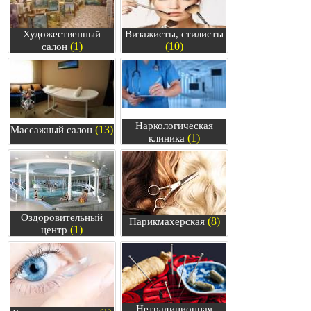
Художественный
Визажисты, стилисты
(1)
(10)
салон
Наркологическая
(13)
Массажный салон
(1)
клиника
Оздоровительный
(8)
Парикмахерская
(1)
центр
Нетрадиционная