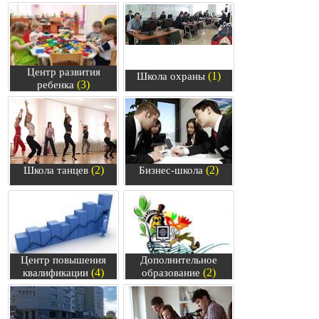
Центр развития
(1)
Школа охраны
(3)
ребенка
(2)
(2)
Школа танцев
Бизнес-школа
Центр повышения
Дополнительное
(4)
(2)
квалификации
образование