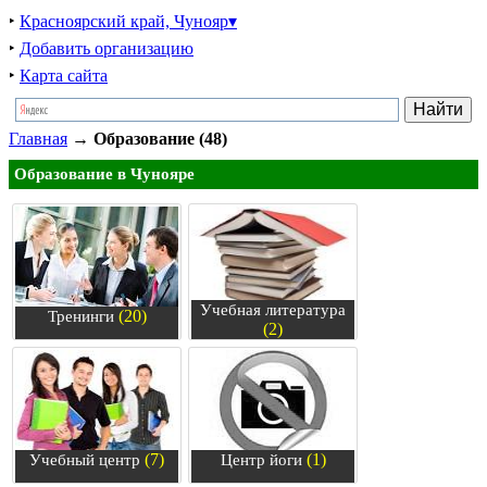
‣
Красноярский край, Чунояр▾
‣
Добавить организацию
‣
Карта сайта
Главная
→
Образование (48)
Образование в Чунояре
Учебная литература
(20)
Тренинги
(2)
(7)
(1)
Учебный центр
Центр йоги