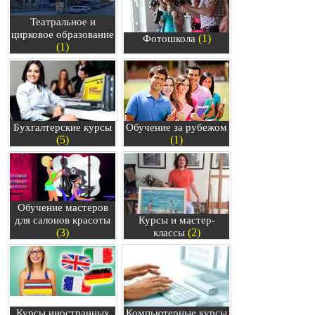
Театральное и
цирковое образование
(1)
Фотошкола
(1)
Бухгалтерские курсы
Обучение за рубежом
(5)
(1)
Обучение мастеров
для салонов красоты
Курсы и мастер-
(3)
(2)
классы
Курсы иностранных
Компьютерные курсы